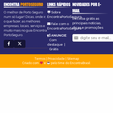
ENCONTRA
PORTOSEGURO
LINKS RÁPIDOS
NOVIDADES POR E-
MAIL
O melhor de Porto Seguro
Sobre
num só lugar! Dicas, onde ir,
EncontraPortoSeguro
Receba grátis as
o que fazer, as melhores
principais notícias,
Fale com o
empresas, locais, serviços e
dicas e promoções
EncontraPortoSeguro
muito mais no guia Encontra
PortoSeguro.
ANUNCIE
:
Com
destaque
|
Grátis
Termos
|
Privacidade
|
Sitemap
Criado com
e
pelo time do EncontraBrasil