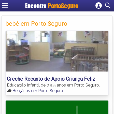
Encontra
PortoSeguro
Cadastrar empresa
Fazer login
bebê em Porto Seguro
Criar conta
Creche Recanto de Apoio Criança Feliz
Educação Infantil de 0 a 5 anos em Porto Seguro.
Berçários em Porto Seguro