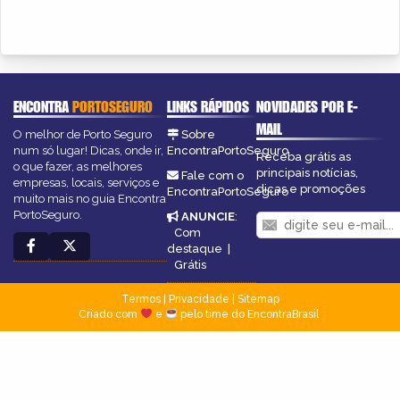
ENCONTRA
PORTOSEGURO
LINKS RÁPIDOS
NOVIDADES POR E-
MAIL
O melhor de Porto Seguro
Sobre
num só lugar! Dicas, onde ir,
EncontraPortoSeguro
Receba grátis as
o que fazer, as melhores
principais notícias,
Fale com o
empresas, locais, serviços e
dicas e promoções
EncontraPortoSeguro
muito mais no guia Encontra
PortoSeguro.
ANUNCIE
:
Com
destaque
|
Grátis
Termos
|
Privacidade
|
Sitemap
Criado com
e
pelo time do EncontraBrasil